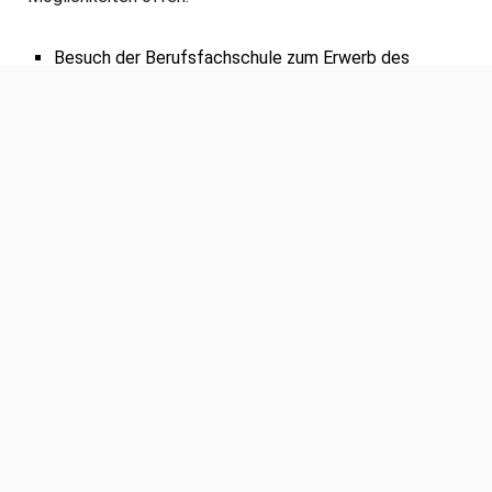
Besuch der Berufsfachschule zum Erwerb des
mittleren Schulabschlusses (MSA) und einer
Berufsausbildung (Servicekraft für Elektrotechnik)
Besuch der Berufsfachschule zum Erwerb der
Fachhochschulreife und Berufsausbildung zum/r
Assistent/in
Absolvierung einer Berufsausbildung im dualen
System