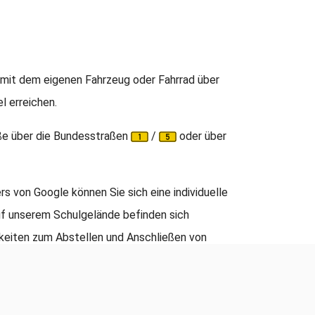
 mit dem eigenen Fahrzeug oder Fahrrad über
l erreichen.
aße über die Bundesstraßen
/
oder über
rs von Google können Sie sich eine individuelle
uf unserem Schulgelände befinden sich
hkeiten zum Abstellen und Anschließen von
nkt für Zweikrafträder (Moped, Motorrad etc).
uf dem Schulgelände nicht gestattet.
te Fahrzeuge können kostenpflichtig