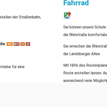
Fahrrad
stellen der Straßenbahn,
Sie können unsere Schule
die Rhinstraße komfortabe
aße
:
Sie erreichen die Rhinstr
die Landsberger Allee.
Mit Hilfe des Routenplane
triebe für eine
Route erstellen lassen. A
ausreichend viele Möglic
Fahrrädern und eingeschrä
Das Parken von PKW ist a
Widerrechtlich abgestell