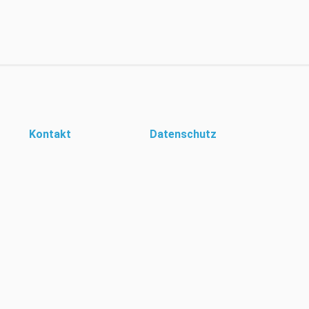
Kontakt
Datenschutz
igene Cookies um Ihr Surferlebnis zur personalisieren. Durch die Nutzung die
Verwendung solcher Cookies zu. Mehr Informationen unter
Datenschutz
© Hein-Moeller-Schule 2019 - 2026