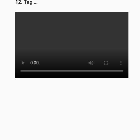
12. Tag ...
Abreise ... Rückfahrt nach Berlin ... Eine schöne
Zeit endet ...