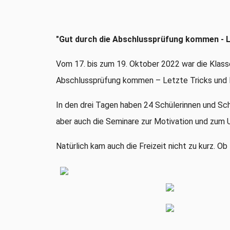
"Gut durch die Abschlussprüfung kommen - Le
Vom
17
. bis zum
19
.
O
ktober
20
22
war die Klass
Abschlussprüfung
kommen
–
Letzte
Tricks und 
In den drei Tagen haben 24 Schülerinnen und Sc
aber
auch
die
Seminare z
ur Motiv
ation
und
zum
Natürli
ch
kam
auch die Freizeit
nicht zu kurz.
Ob 