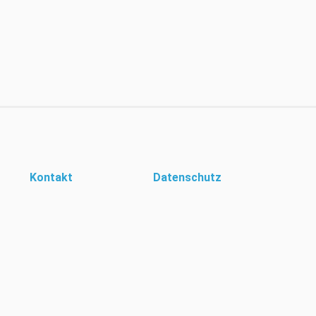
Kontakt
Datenschutz
igene Cookies um Ihr Surferlebnis zur personalisieren. Durch die Nutzung die
Verwendung solcher Cookies zu. Mehr Informationen unter
Datenschutz