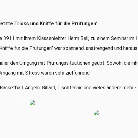
tzte Tricks und Kniffe für die Prüfungen"
e 3
911
mit ihrem Klassenlehrer Herrn
Beil
, zu einem
Seminar im 
Kniffe für die Prüfungen"
war spannend, anstrengend und
heraus
hüler den Umgang mit Prüfungssituationen geübt
.
Sowo
hl die
inh
Umgang mit Stress
waren sehr zielf
ührend.
Basketball, Angeln, Billard, Tischten
nis
und
vieles
ander
e
mehr
-