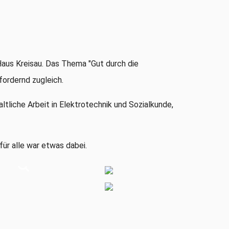
Haus Kreisau
.
Das Thema "
Gut durch die
fordernd zugleich
.
altliche
Arbeit in Elektrotechnik und Soz
i
a
lkunde,
f
ür alle war etwas dabei.