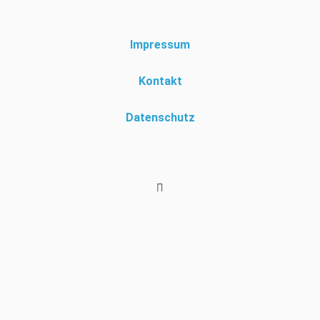
Impressum
Kontakt
Datenschutz
Diese Website verwendet eigene Cookies um Ihr Surferlebnis zur
personalisieren. Durch die Nutzung dieser Seite, stimmen Sie der
Verwendung solcher Cookies zu. Mehr Informationen unter
Datenschutz