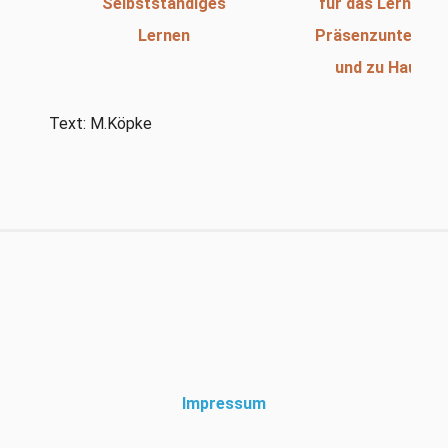
Selbstständiges
für das Lernen i
Lernen
Präsenzunterrich
und zu Hause
Text: M.Köpke
Impressum