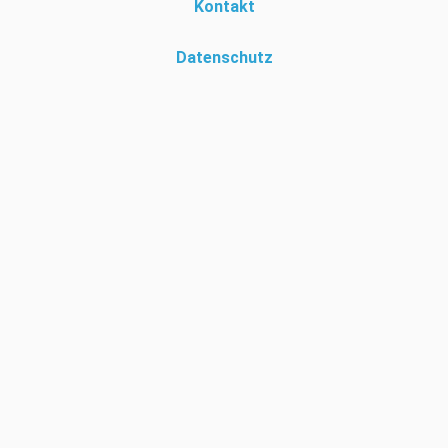
Kontakt
Datenschutz
Diese Website verwendet eigene Cookies um Ihr Surferlebnis zur
personalisieren. Durch die Nutzung dieser Seite, stimmen Sie der
Verwendung solcher Cookies zu. Mehr Informationen unter
Datenschutz
© Hein-Moeller-Schule 2019 - 2026